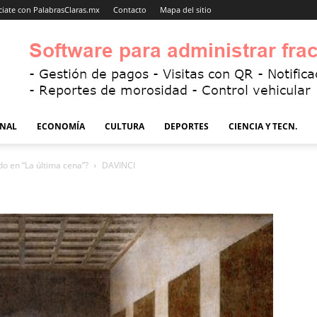
iate con PalabrasClaras.mx
Contacto
Mapa del sitio
NAL
ECONOMÍA
CULTURA
DEPORTES
CIENCIA Y TECN.
do en “La última cena”?
DAVINCI