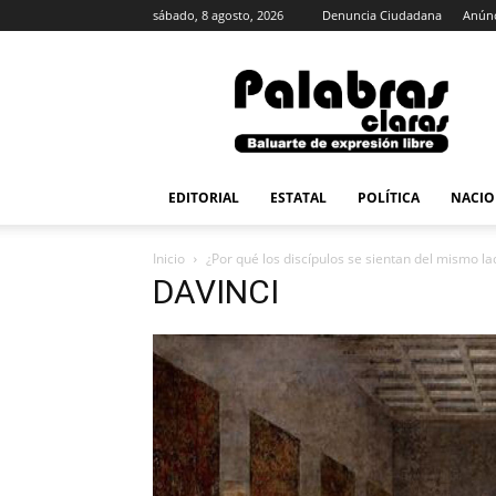
sábado, 8 agosto, 2026
Denuncia Ciudadana
Anúnc
PalabrasClaras.mx
EDITORIAL
ESTATAL
POLÍTICA
NACIO
Inicio
¿Por qué los discípulos se sientan del mismo la
DAVINCI