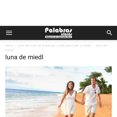
Inicio
Luna de miel sin tu pareja, ¡cada quien por su lado!
luna de
miedl
luna de miedl