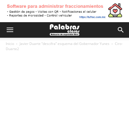
Inicio
Javier Duarte “descifra” esquema del Gobernador Yunes
Ciro-
Duarte2