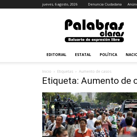
jueves, 6 agosto, 2026
Denuncia Ciudadana
Anúnc
PalabrasClaras.mx
EDITORIAL
ESTATAL
POLÍTICA
NACI
Inicio
Etiquetas
Aumento de casos
Etiqueta: Aumento de 