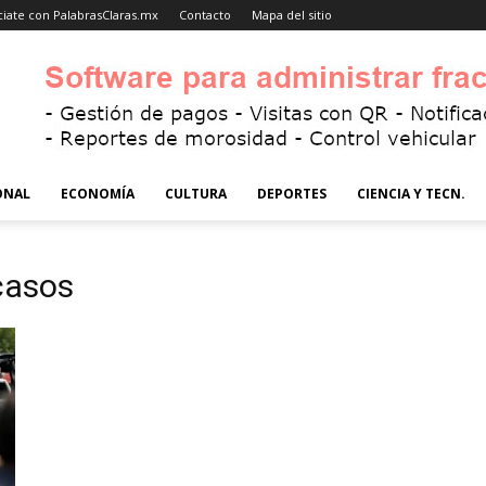
iate con PalabrasClaras.mx
Contacto
Mapa del sitio
ONAL
ECONOMÍA
CULTURA
DEPORTES
CIENCIA Y TECN.
casos