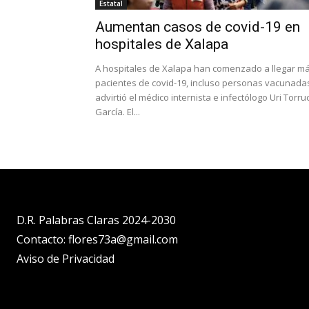
Estatal
Aumentan casos de covid-19 en
hospitales de Xalapa
A hospitales de Xalapa han comenzado a llegar m
pacientes de covid-19, incluso personas vacunada
advirtió el médico internista e infectólogo Uri Torru
García. El...
D.R. Palabras Claras 2024-2030
Contacto: flores73a@gmail.com
Aviso de Privacidad