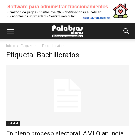
Inicio
Etiquetas
Bachilleratos
Etiqueta: Bachilleratos
Estatal
En pleno proceso electoral, AMLO anuncia