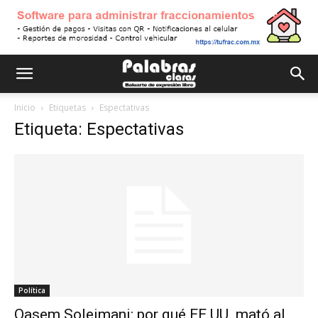
Inicio
Etiquetas
Espectativas
Etiqueta: Espectativas
Política
Qasem Soleimani: por qué EE.UU. mató al