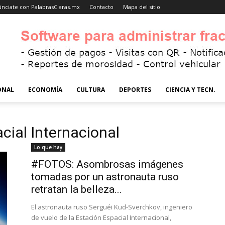
nciate con PalabrasClaras.mx
Contacto
Mapa del sitio
ONAL
ECONOMÍA
CULTURA
DEPORTES
CIENCIA Y TECN.
cial Internacional
Lo que hay
#FOTOS: Asombrosas imágenes
tomadas por un astronauta ruso
retratan la belleza...
El astronauta ruso Serguéi Kud-Sverchkov, ingeniero
de vuelo de la Estación Espacial Internacional,