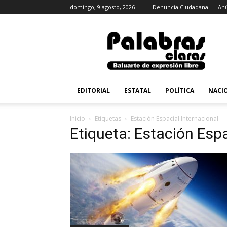
domingo, 9 agosto, 2026
Denuncia Ciudadana
Anú
PalabrasClaras.mx
EDITORIAL
ESTATAL
POLÍTICA
NACI
Inicio
Etiquetas
Estación Espacial Internacional
Etiqueta: Estación Espa