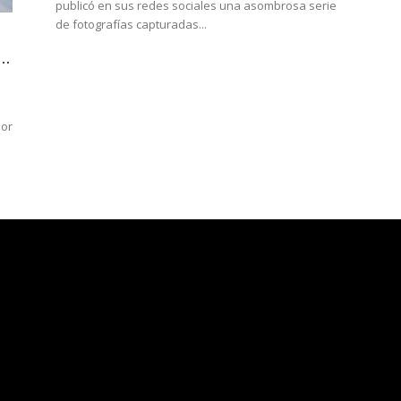
publicó en sus redes sociales una asombrosa serie
de fotografías capturadas...
..
por