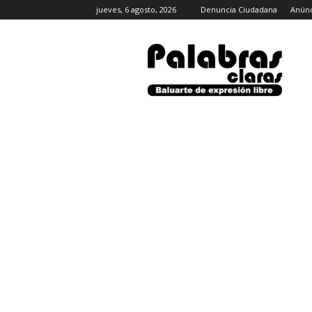
jueves, 6 agosto, 2026
Denuncia Ciudadana
Anúnc
PalabrasClaras.mx