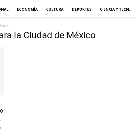
ONAL
ECONOMÍA
CULTURA
DEPORTES
CIENCIA Y TECN.
éxico
para la Ciudad de México
no
”
o