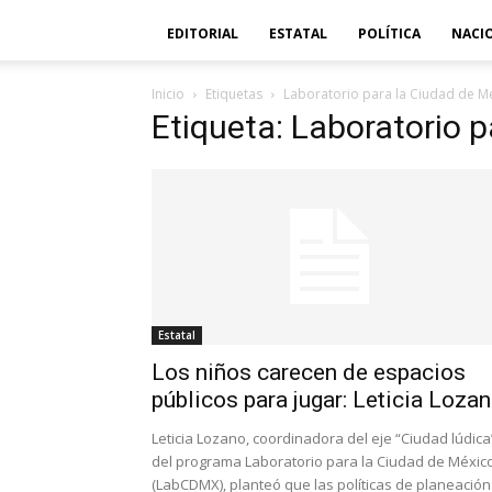
EDITORIAL
ESTATAL
POLÍTICA
NACI
Inicio
Etiquetas
Laboratorio para la Ciudad de M
Etiqueta: Laboratorio 
Estatal
Los niños carecen de espacios
públicos para jugar: Leticia Loza
Leticia Lozano, coordinadora del eje “Ciudad lúdica
del programa Laboratorio para la Ciudad de Méxic
(LabCDMX), planteó que las políticas de planeación