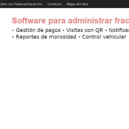
iate con PalabrasClaras.mx
Contacto
Mapa del sitio