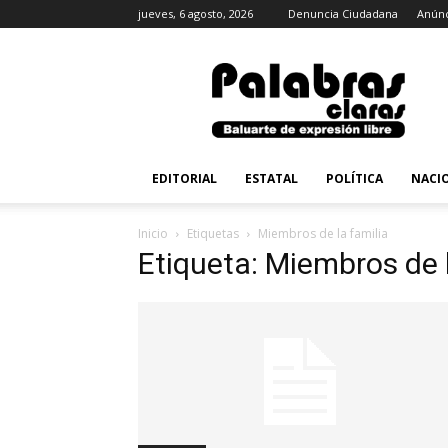
jueves, 6 agosto, 2026
Denuncia Ciudadana
Anúnc
PalabrasClaras.mx
EDITORIAL
ESTATAL
POLÍTICA
NACI
Inicio
Etiquetas
Miembros de la familia
Etiqueta: Miembros de l