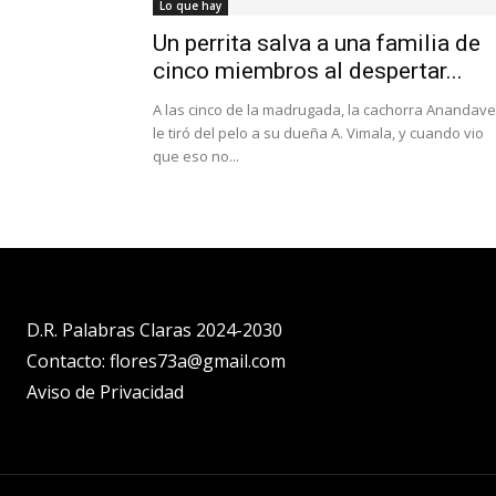
Lo que hay
Un perrita salva a una familia de
cinco miembros al despertar...
A las cinco de la madrugada, la cachorra Anandavel
le tiró del pelo a su dueña A. Vimala, y cuando vio
que eso no...
D.R. Palabras Claras 2024-2030
Contacto: flores73a@gmail.com
Aviso de Privacidad