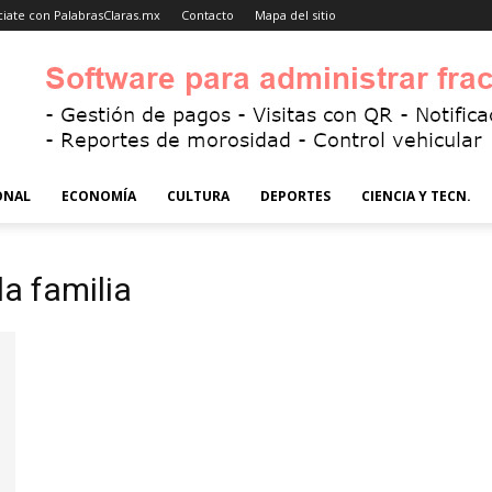
iate con PalabrasClaras.mx
Contacto
Mapa del sitio
ONAL
ECONOMÍA
CULTURA
DEPORTES
CIENCIA Y TECN.
a familia