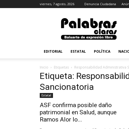
viernes, 7 agosto, 2026
Denuncia Ciudadana
Anún
PalabrasClaras.mx
EDITORIAL
ESTATAL
POLÍTICA
NACI
Inicio
Etiquetas
Responsabilidad Administrativa 
Etiqueta: Responsabili
Sancionatoria
Estatal
ASF confirma posible daño
patrimonial en Salud, aunque
Ramos Alor lo...