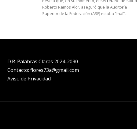
Pese a que, en su momento, el Secretario de Salud
Roberto Ramos Alor, aseguró que la Auditoría
Superior de la Federación (ASF) estaba “mal”...
D.R. Palabras Claras 2024-2030
Contacto: flores73a@gmail.com
Aviso de Privacidad