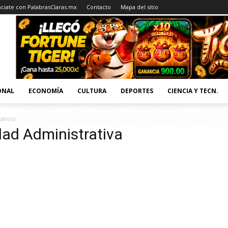
ciate con PalabrasClaras.mx
Contacto
Mapa del sitio
ONAL
ECONOMÍA
CULTURA
DEPORTES
CIENCIA Y TECN.
Sancionatoria
dad Administrativa