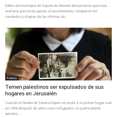
Ediles del municipio de Sayula de Alemán denunciaron que esta
mañana, personas ajenas al Ayuntamiento, rompieron los
candados y chapas de las oficinas de...
Política
Temen palestinos ser expulsados de sus
hogares en Jerusalén
Cuando la familia de Samira Dajani se mudó a su primer hogar real
en 1956 después de años como refugiados, su padre plantó
árboles...