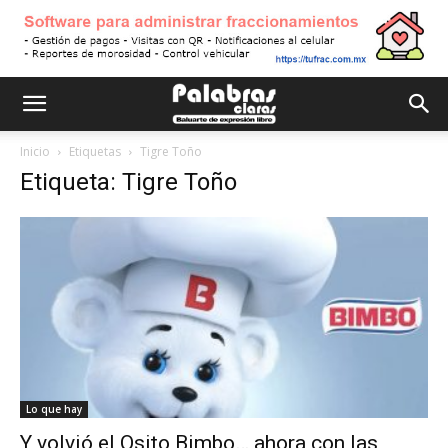
Inicio
Etiquetas
Tigre Toño
Etiqueta: Tigre Toño
Lo que hay
Y volvió el Osito Bimbo… ahora con las