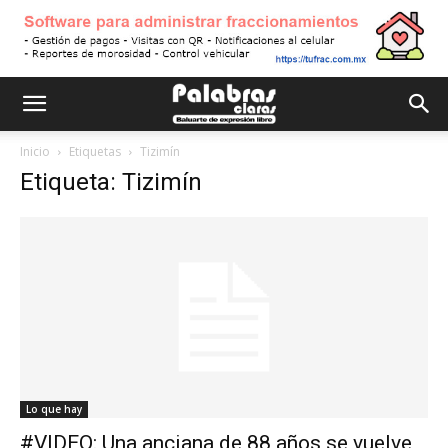
Inicio
Etiquetas
Tizimín
Etiqueta: Tizimín
Lo que hay
#VIDEO: Una anciana de 88 años se vuelve