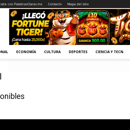
iate con PalabrasClaras.mx
Contacto
Mapa del sitio
ONAL
ECONOMÍA
CULTURA
DEPORTES
CIENCIA Y TECN.
l
onibles