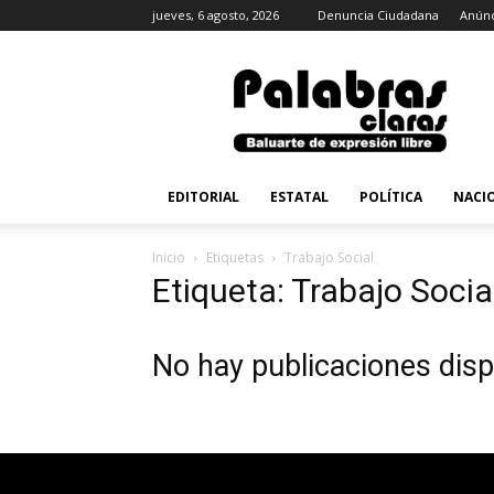
jueves, 6 agosto, 2026
Denuncia Ciudadana
Anúnc
PalabrasClaras.mx
EDITORIAL
ESTATAL
POLÍTICA
NACI
Inicio
Etiquetas
Trabajo Social
Etiqueta: Trabajo Socia
No hay publicaciones disp