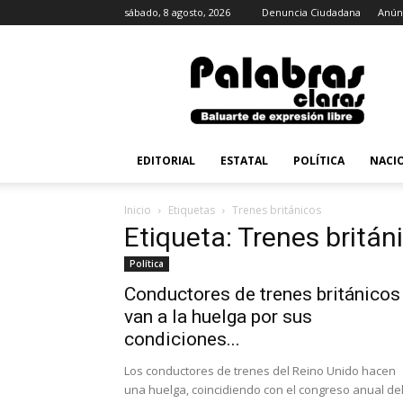
sábado, 8 agosto, 2026
Denuncia Ciudadana
Anún
PalabrasClaras.mx
EDITORIAL
ESTATAL
POLÍTICA
NACI
Inicio
Etiquetas
Trenes británicos
Etiqueta: Trenes britán
Política
Conductores de trenes británicos
van a la huelga por sus
condiciones...
Los conductores de trenes del Reino Unido hacen
una huelga, coincidiendo con el congreso anual de