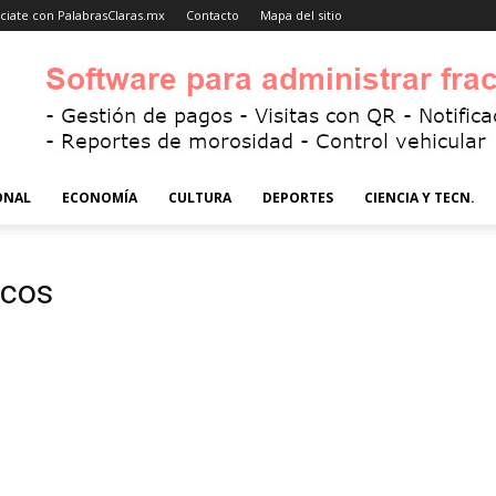
ciate con PalabrasClaras.mx
Contacto
Mapa del sitio
ONAL
ECONOMÍA
CULTURA
DEPORTES
CIENCIA Y TECN.
icos
l