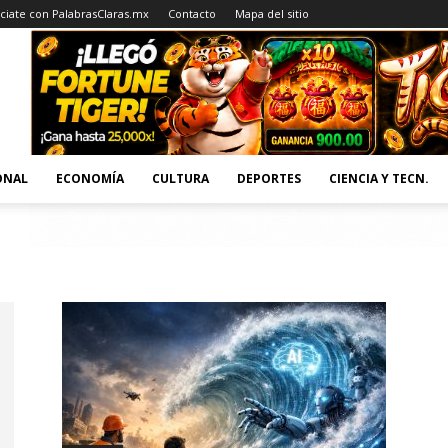
ciate con PalabrasClaras.mx
Contacto
Mapa del sitio
ONAL
ECONOMÍA
CULTURA
DEPORTES
CIENCIA Y TECN.