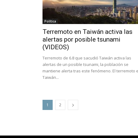
Política
Terremoto en Taiwán activa las
alertas por posible tsunami
(VIDEOS)
Terremoto de 6.8 que sacudió Taiwán activa las
alertas de un posible tsunami, la población se
mantiene alerta tras este fenómeno. El terremoto 
Taiwán...
1
2