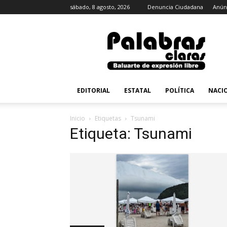
sábado, 8 agosto, 2026
Denuncia Ciudadana
Anún
PalabrasClaras.mx
EDITORIAL
ESTATAL
POLÍTICA
NACI
Inicio
Etiquetas
Tsunami
Etiqueta: Tsunami