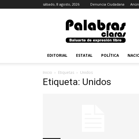
sábado, 8 agosto, 2026
Denuncia Ciudadana
Anún
PalabrasClaras.mx
EDITORIAL
ESTATAL
POLÍTICA
NACI
Inicio
Etiquetas
Unidos
Etiqueta: Unidos