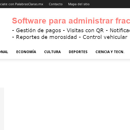
ciate con PalabrasClaras.mx
Contacto
Mapa del sitio
ONAL
ECONOMÍA
CULTURA
DEPORTES
CIENCIA Y TECN.