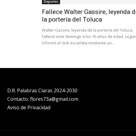
Deportes
Fallece Walter Gassire, leyenda d
la portería del Toluca
Walter Gassire, leyenda de la portería del Toluca,
falleció este domingo a los 76 años de edad, segú
informó el club escarlata mediante un...
D.R. Palabras Claras 2024-2030
Contacto: flores73a@gmail.com
Aviso de Privacidad