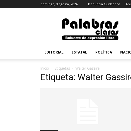
domingo, 9 agosto, 2026
Denuncia Ciudadana
Anú
PalabrasClaras.mx
EDITORIAL
ESTATAL
POLÍTICA
NACI
Inicio
Etiquetas
Walter Gassire
Etiqueta: Walter Gassir