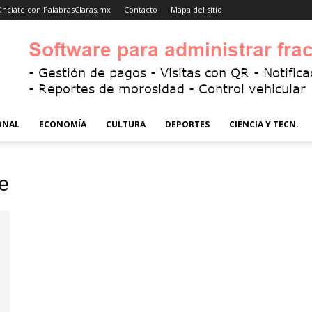
nciate con PalabrasClaras.mx
Contacto
Mapa del sitio
ONAL
ECONOMÍA
CULTURA
DEPORTES
CIENCIA Y TECN.
e