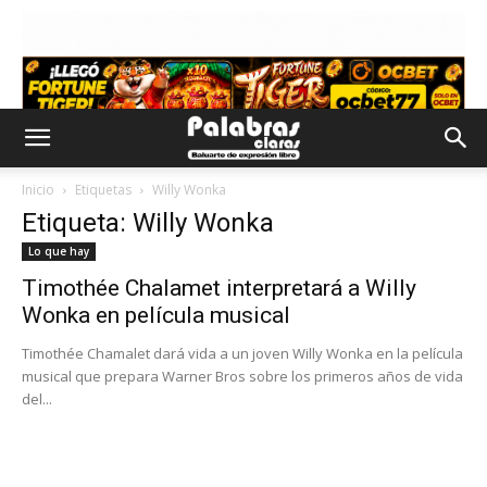
Inicio
Etiquetas
Willy Wonka
Etiqueta: Willy Wonka
Lo que hay
Timothée Chalamet interpretará a Willy
Wonka en película musical
Timothée Chamalet dará vida a un joven Willy Wonka en la película
musical que prepara Warner Bros sobre los primeros años de vida
del...