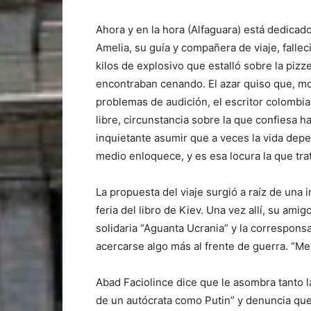
Ahora y en la hora (Alfaguara) está dedicado
Amelia, su guía y compañera de viaje, falle
kilos de explosivo que estalló sobre la piz
encontraban cenando. El azar quiso que, mo
problemas de audición, el escritor colombia
libre, circunstancia sobre la que confiesa 
inquietante asumir que a veces la vida depe
medio enloquece, y es esa locura la que tra
La propuesta del viaje surgió a raíz de una i
feria del libro de Kiev. Una vez allí, su ami
solidaria “Aguanta Ucrania” y la correspon
acercarse algo más al frente de guerra. “Me 
Abad Faciolince dice que le asombra tanto la 
de un autócrata como Putin” y denuncia que 