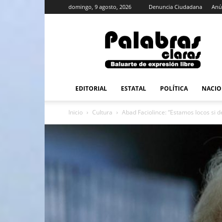
domingo, 9 agosto, 2026
Denuncia Ciudadana
Anú
PalabrasClaras.mx
EDITORIAL
ESTATAL
POLÍTICA
NACIO
Inicio
Cultura
Abad Faciolince: “Estamos locos si 