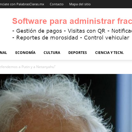
nciate con PalabrasClaras.mx
Contacto
Mapa del sitio
NAL
ECONOMÍA
CULTURA
DEPORTES
CIENCIA Y TECN.
defendemos a Putin y a Netanyahu”