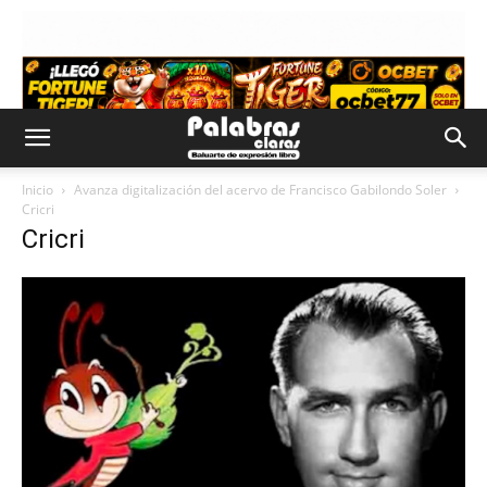
Inicio
Avanza digitalización del acervo de Francisco Gabilondo Soler
Cricri
Cricri