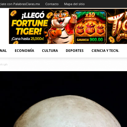
iate con PalabrasClaras.mx
Contacto
Mapa del sitio
NAL
ECONOMÍA
CULTURA
DEPORTES
CIENCIA Y TECN.
en un lugar secreto de su nueva casa