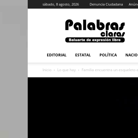
sábado, 8 agosto, 2026
Denuncia Ciudadana
Anúnc
PalabrasClaras.mx
EDITORIAL
ESTATAL
POLÍTICA
NACIO
Inicio
Lo que hay
Familia encuentra un esqueleto 