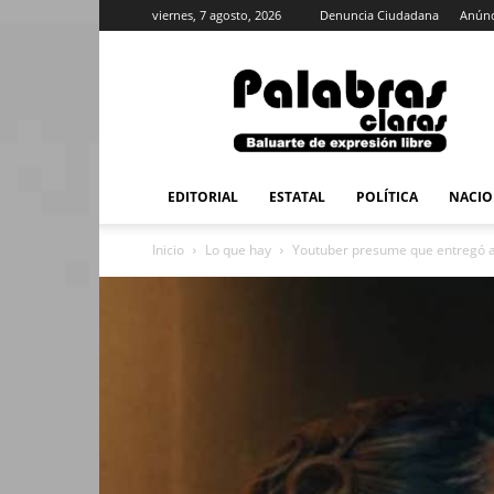
viernes, 7 agosto, 2026
Denuncia Ciudadana
Anúnc
PalabrasClaras.mx
EDITORIAL
ESTATAL
POLÍTICA
NACIO
Inicio
Lo que hay
Youtuber presume que entregó a 