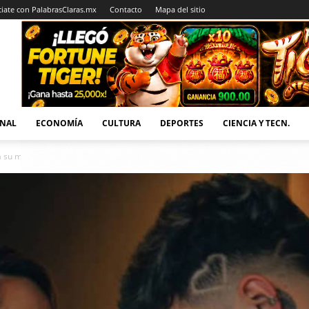
iate con PalabrasClaras.mx
Contacto
Mapa del sitio
NAL
ECONOMÍA
CULTURA
DEPORTES
CIENCIA Y TECN.
su mamá en el altar a su...