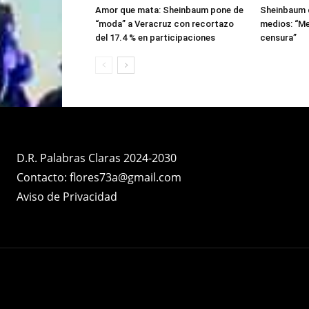
que persisten desafíos
Tampico-Mi
Estatal
Nacional
Amor que mata: Sheinbaum pone de
Sheinbaum d
“moda” a Veracruz con recortazo
medios: “Me
del 17.4 % en participaciones
censura”
D.R. Palabras Claras 2024-2030
Contacto: flores73a@gmail.com