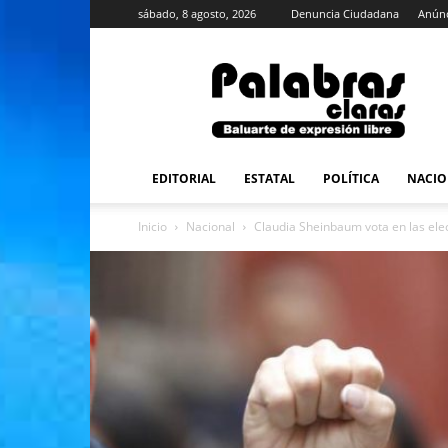
sábado, 8 agosto, 2026
Denuncia Ciudadana
Anúnc
PalabrasClaras.mx
EDITORIAL
ESTATAL
POLÍTICA
NACIO
Inicio
Nacional
Claudia Sheinbaum vota en las elec