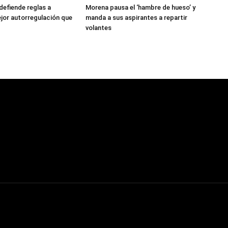
santla
Nacional
efiende reglas a
Morena pausa el ‘hambre de hueso’ y
jor autorregulación que
manda a sus aspirantes a repartir
volantes