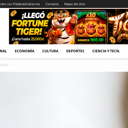
iate con PalabrasClaras.mx
Contacto
Mapa del sitio
NAL
ECONOMÍA
CULTURA
DEPORTES
CIENCIA Y TECN.
hospital de Reino Unido