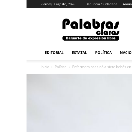
viernes, 7 agosto, 2026
Denuncia Ciudadana
Anúnc
PalabrasClaras.mx
EDITORIAL
ESTATAL
POLÍTICA
NACIO
Inicio
Política
Enfermera asesinó a siete bebés en 