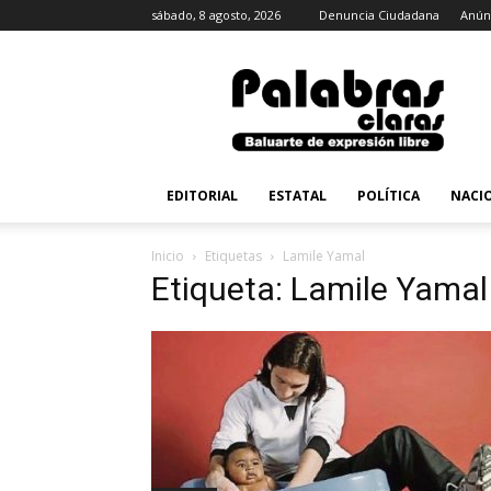
sábado, 8 agosto, 2026
Denuncia Ciudadana
Anún
PalabrasClaras.mx
EDITORIAL
ESTATAL
POLÍTICA
NACI
Inicio
Etiquetas
Lamile Yamal
Etiqueta: Lamile Yamal