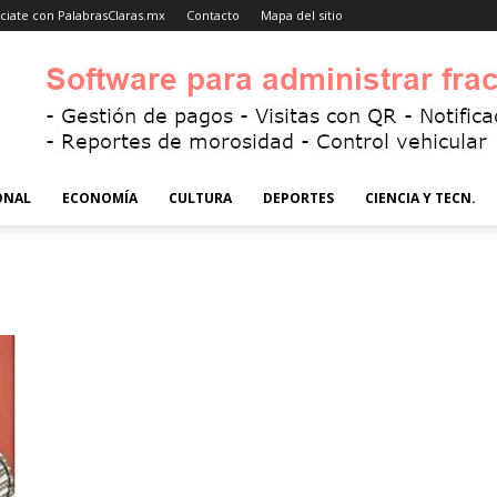
ciate con PalabrasClaras.mx
Contacto
Mapa del sitio
ONAL
ECONOMÍA
CULTURA
DEPORTES
CIENCIA Y TECN.