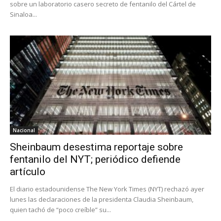
sobre un laboratorio casero secreto de fentanilo del Cártel de
Sinaloa...
Nacional
Sheinbaum desestima reportaje sobre
fentanilo del NYT; periódico defiende
artículo
El diario estadounidense The New York Times (NYT) rechazó ayer
lunes las declaraciones de la presidenta Claudia Sheinbaum,
quien tachó de “poco creíble” su...