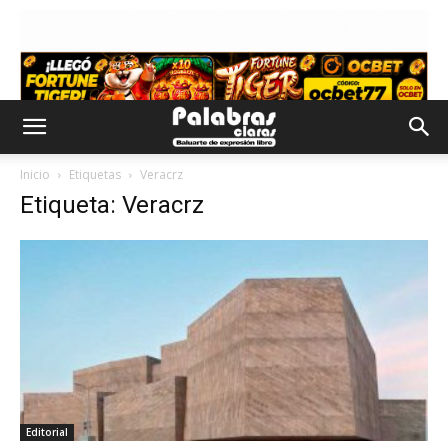
Inicio
Etiquetas
Veracrz
Etiqueta: Veracrz
Editorial