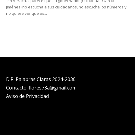
“En Veracruz parece que su gobernador (Cuitláhuac García
Jiménez) no escucha a sus ciudadanos, no escucha los números y
no quiere ver que es...
D.R. Palabras Claras 2024-2030
Contacto: flores73a@gmail.com
Aviso de Privacidad