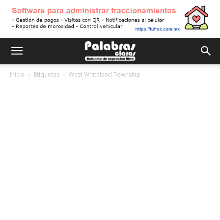
Inicio
Etiquetas
West Whiteland Township