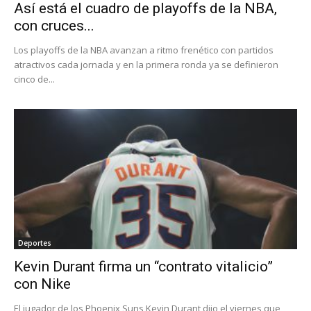
Así está el cuadro de playoffs de la NBA,
con cruces...
Los playoffs de la NBA avanzan a ritmo frenético con partidos
atractivos cada jornada y en la primera ronda ya se definieron
cinco de...
Deportes
Kevin Durant firma un “contrato vitalicio”
con Nike
El jugador de los Phoenix Suns Kevin Durant dijo el viernes que