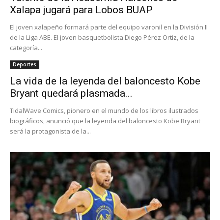
Xalapa jugará para Lobos BUAP
El joven xalapeño formará parte del equipo varonil en la División II
de la Liga ABE. El joven basquetbolista Diego Pérez Ortiz, de la
categoría...
Deportes
La vida de la leyenda del baloncesto Kobe
Bryant quedará plasmada...
TidalWave Comics, pionero en el mundo de los libros ilustrados
biográficos, anunció que la leyenda del baloncesto Kobe Bryant
será la protagonista de la...