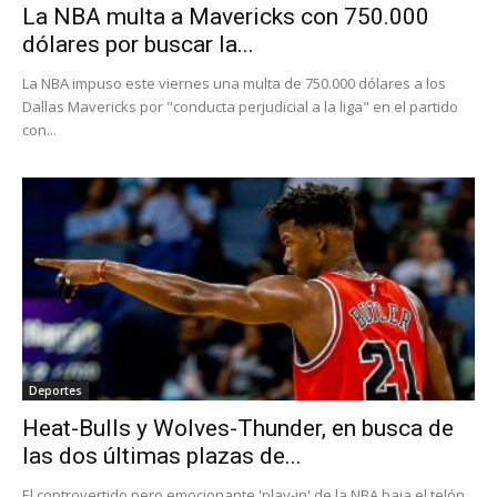
La NBA multa a Mavericks con 750.000
dólares por buscar la...
La NBA impuso este viernes una multa de 750.000 dólares a los
Dallas Mavericks por "conducta perjudicial a la liga" en el partido
con...
Deportes
Heat-Bulls y Wolves-Thunder, en busca de
las dos últimas plazas de...
El controvertido pero emocionante 'play-in' de la NBA baja el telón