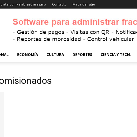
ciate con PalabrasClaras.mx
Contacto
Mapa del sitio
ONAL
ECONOMÍA
CULTURA
DEPORTES
CIENCIA Y TECN.
comisionados