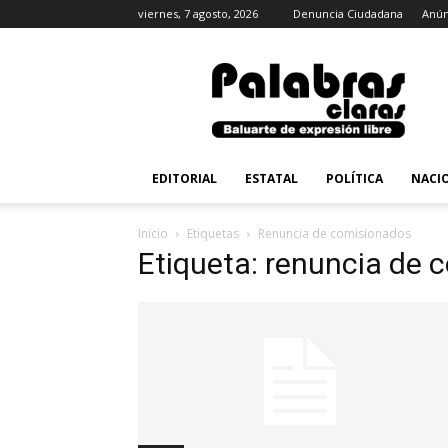
viernes, 7 agosto, 2026
Denuncia Ciudadana
Anún
PalabrasClaras.mx
EDITORIAL
ESTATAL
POLÍTICA
NACI
Inicio
Etiquetas
Renuncia de comisionados
Etiqueta: renuncia de 