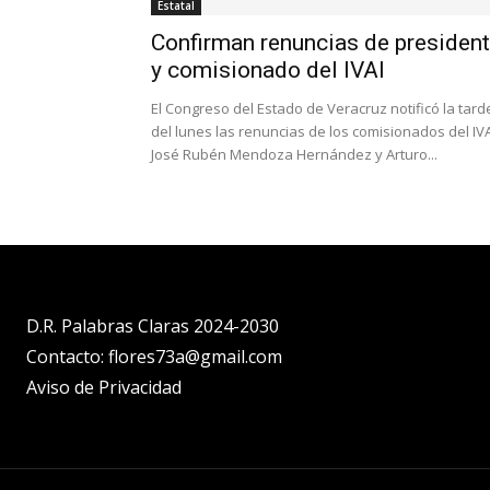
Estatal
Confirman renuncias de presiden
y comisionado del IVAI
El Congreso del Estado de Veracruz notificó la tard
del lunes las renuncias de los comisionados del IVA
José Rubén Mendoza Hernández y Arturo...
D.R. Palabras Claras 2024-2030
Contacto: flores73a@gmail.com
Aviso de Privacidad